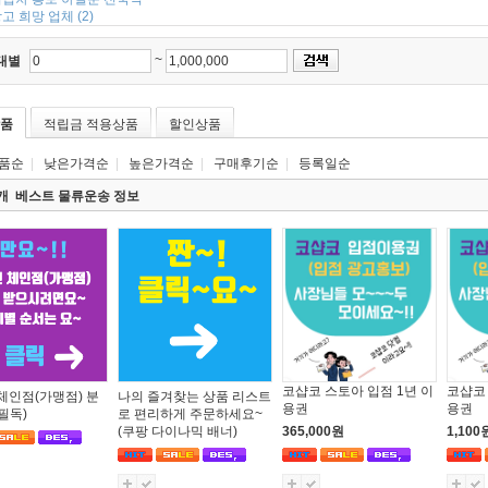
고 희망 업체 (2)
~
대별
품
적립금 적용상품
할인상품
품순
|
낮은가격순
|
높은가격순
|
구매후기순
|
등록일순
4개 베스트 물류운송 정보
코샵코 스토아 입점 1년 이
코샵코 
체인점(가맹점) 분
나의 즐겨찾는 상품 리스트
용권
용권
필독)
로 편리하게 주문하세요~
(쿠팡 다이나믹 배너)
365,000원
1,100