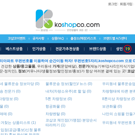
리아파트 우편번호를 이용하여 순간이동 하자! 우편번호5자리.koshopco.com 으로 G
 건강한
상품/중고물품
, 우리동네
가게
(문앞배달),
전문가
(재능기부/강사/1인지식기업
꾼-정치인),
정보
(커뮤니티/생활정보/할인정보/홍보)가 항상 여러분 곁에 있는 곳!
코샵
네 물류운송 정보마당 (0)
물류운송 정보(할인)/ 뉴스 (0)
우리동네 물류운송업체
 전문가 (0)
내차(차량소유주)로 할 일 (0)
차량형태에 따른 분류 
 차량정보 (0)
5톤 차량정보 (0)
8톤이상 차량정보 (0
 (0)
항공화물 (0)
보관화물 (0)
매 (0)
차량렌탈 (0)
나만의 쇼핑몰 만들기 
코샵코 체인점(가맹점) 분양순서
겨찾는 상품리스트 (1)
우리동네 우편번호 찾기
따라하기 (1)
 입점(공급/홍보)신청 물류
지입차 홍보 하실분 전국적