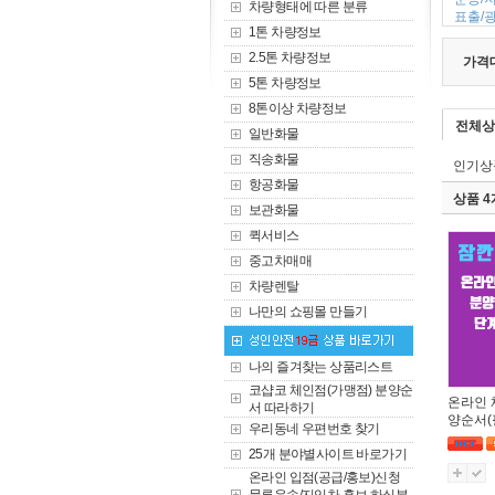
차량형태에 따른 분류
표출/광
1톤 차량정보
2.5톤 차량정보
가격
5톤 차량정보
8톤이상 차량정보
전체상
일반화물
직송화물
인기상
항공화물
상품 
보관화물
퀵서비스
중고차매매
차량렌탈
나만의 쇼핑몰 만들기
나의 즐겨찾는 상품리스트
코샵코 체인점(가맹점) 분양순
온라인 
서 따라하기
양순서(
우리동네 우편번호 찾기
25개 분야별사이트 바로가기
온라인 입점(공급/홍보)신청