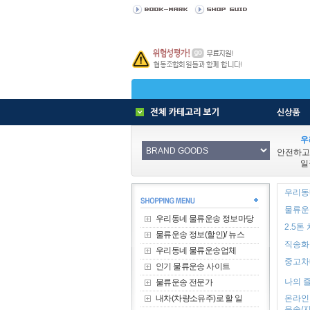
우
안전하고
일
우리동
물류운송
우리동네 물류운송 정보마당
2.5톤
물류운송 정보(할인)/ 뉴스
직송화물
우리동네 물류운송업체
중고차매
인기 물류운송 사이트
나의 즐
물류운송 전문가
내차(차량소유주)로 할 일
온라인
운송/