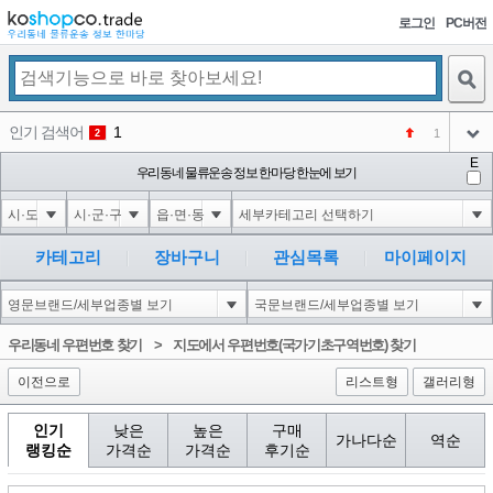
로그인
PC버전
검색
인기 검색어
1
1
2
아이콘
E
코샵
우리동네 물류운송 정보 한마당 한눈에 보기
NEW
3
아이콘
익스
3
4
아이콘
미끄럼방지
NEW
5
카테고리
장바구니
관심목록
마이페이지
아이콘
대성설렁탕
-16
6
아이콘
123456
NEW
1
우리동네 우편번호 찾기
>
지도에서 우편번호(국가기초구역번호) 찾기
아이콘
이전으로
리스트형
갤러리형
인기
낮은
높은
구매
가나다순
역순
랭킹순
가격순
가격순
후기순