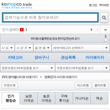
로그인
PC버전
검색
인기 검색어
1
1
2
아이콘
E
코샵
우리동네 물류운송 정보 한마당 한눈에 보기
NEW
3
아이콘
익스
3
4
아이콘
미끄럼방지
NEW
5
카테고리
장바구니
관심목록
마이페이지
아이콘
대성설렁탕
-16
6
아이콘
123456
NEW
1
25개 분야별사이트 바로가기
>
영화연극 사이트 바로가기
아이콘
이전으로
리스트형
갤러리형
인기
낮은
높은
구매
가나다순
역순
랭킹순
가격순
가격순
후기순