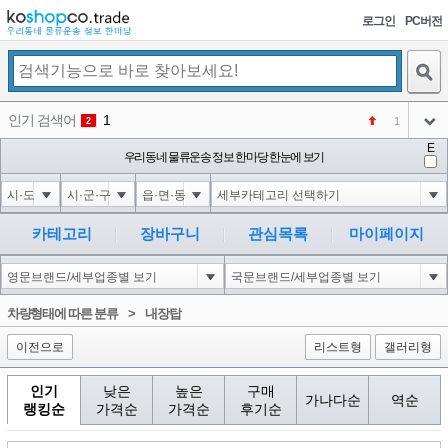
로그인
PC버전
검색
인기 검색어
1
1
2
아이콘
E
코샵
우리동네 물류운송 정보 한마당 한눈에 보기
NEW
3
아이콘
익스
3
4
아이콘
미끄럼방지
NEW
5
카테고리
장바구니
관심목록
마이페이지
아이콘
대성설렁탕
-16
6
아이콘
123456
NEW
1
차량형태에 따른 분류
>
내장탑
아이콘
이전으로
리스트형
갤러리형
인기
낮은
높은
구매
가나다순
역순
랭킹순
가격순
가격순
후기순